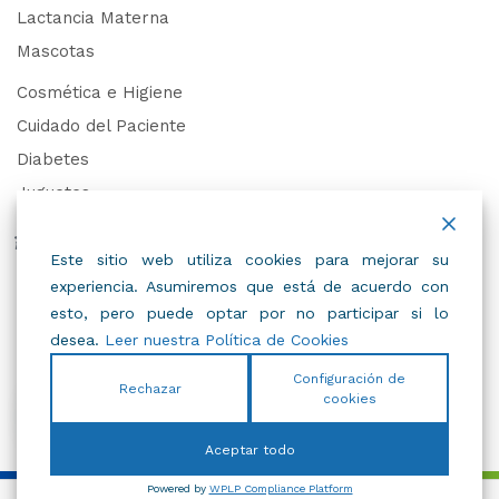
Lactancia Materna
Mascotas
Cosmética e Higiene
Cuidado del Paciente
Diabetes
Juguetes
Derechos de Datos Personales
Este sitio web utiliza cookies para mejorar su
experiencia. Asumiremos que está de acuerdo con
Trabaja con Nosotros
esto, pero puede optar por no participar si lo
desea.
Leer nuestra Política de Cookies
Configuración de
Rechazar
cookies
© 2022
IBC
.
Todos Los Derechos Reservados.
Aceptar todo
Powered by
WPLP Compliance Platform