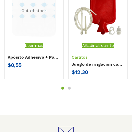
Out of stock
Leer más
Añadir al carrito
Apósito Adhesivo + Pad (10cm x 12cm) caja x 5
Carlitos
$
0,55
Juego de irrigacion completo para riego intestinal y vaginal Carlitos
$
12,30