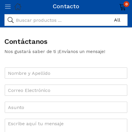
0
Contacto
Contáctanos
Nos gustará saber de ti ¡Envíanos un mensaje!
N
o
m
b
E
r
m
e
a
y
i
A
A
l
s
p
*
u
e
n
M
l
t
e
l