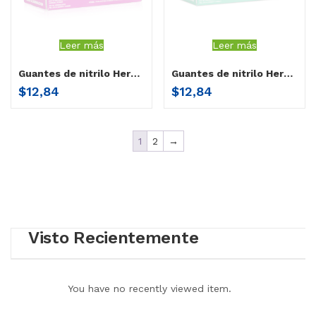
Leer más
Leer más
Guantes de nitrilo Herenco rosado grande
Guantes de nitrilo Herenco verde pequeño
$
12,84
$
12,84
1
2
→
Visto Recientemente
You have no recently viewed item.