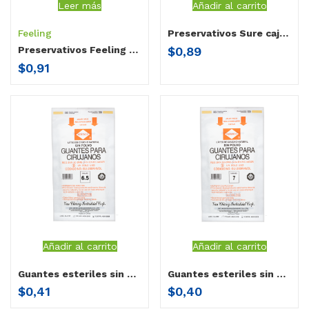
Leer más
Añadir al carrito
Feeling
Preservativos Sure caja x 4 unidades
$
0,89
Preservativos Feeling Natural
$
0,91
Añadir al carrito
Añadir al carrito
Guantes esteriles sin polvo Herenco 6.5”
Guantes esteriles sin polvo Herenco 7”
$
0,41
$
0,40