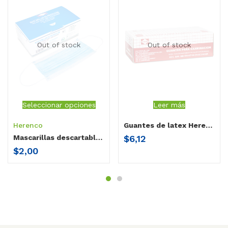
Out of stock
Out of stock
Seleccionar opciones
Leer más
Herenco
Guantes de latex Herenco Pequeño
$
6,12
Mascarillas descartables niños 6 a 12 años
$
2,00