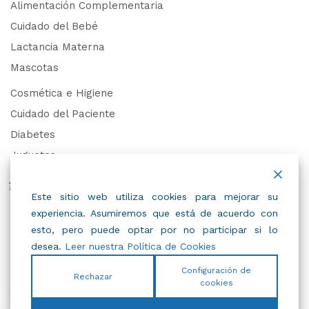
Alimentación Complementaria
Cuidado del Bebé
Lactancia Materna
Mascotas
Cosmética e Higiene
Cuidado del Paciente
Diabetes
Juguetes
Derechos de Datos Personales
Este sitio web utiliza cookies para mejorar su
experiencia. Asumiremos que está de acuerdo con
Trabaja con Nosotros
esto, pero puede optar por no participar si lo
desea.
Leer nuestra Política de Cookies
Configuración de
Rechazar
cookies
© 2022
IBC
.
Todos Los Derechos Reservados.