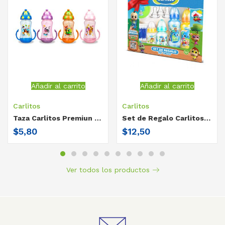
Añadir al carrito
Añadir al carrito
Carlitos
Carlitos
Taza Carlitos Premiun toma jugo 360° Granja de Zenón / doble agarradera / 300 ml
Set de Regalo Carlitos 11 piezas
$
5,80
$
12,50
Ver todos los productos