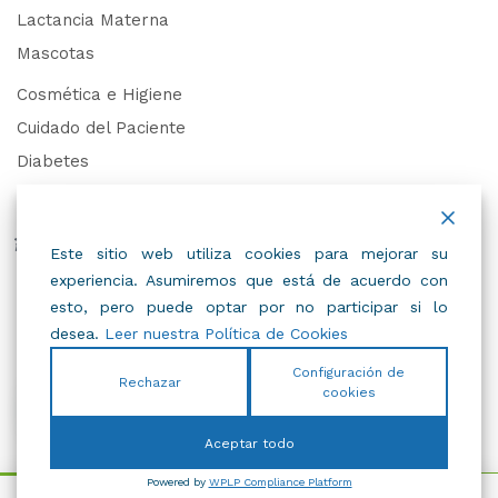
Lactancia Materna
Mascotas
Cosmética e Higiene
Cuidado del Paciente
Diabetes
Juguetes
Derechos de Datos Personales
Este sitio web utiliza cookies para mejorar su
experiencia. Asumiremos que está de acuerdo con
Trabaja con Nosotros
esto, pero puede optar por no participar si lo
desea.
Leer nuestra Política de Cookies
Configuración de
Rechazar
cookies
© 2022
IBC
.
Todos Los Derechos Reservados.
Aceptar todo
Powered by
WPLP Compliance Platform