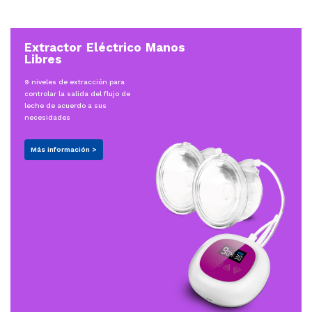
Extractor Eléctrico Manos
Libres
9 niveles de extracción para
controlar la salida del flujo de
leche de acuerdo a sus
necesidades
Más información >