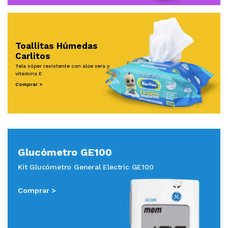
Toallitas Húmedas
Carlitos
Tela súper resistente con aloe vera y
vitamina E
Comprar >
Glucómetro GE100
Kit Glucómetro General Electric GE100
Comprar >