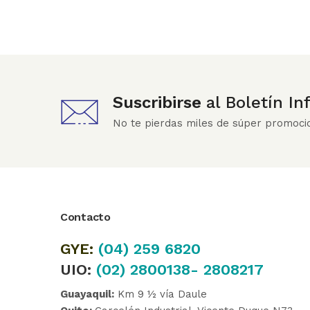
Suscribirse
al Boletín I
No te pierdas miles de súper promoci
Contacto
GYE:
(04)
259 6820
UIO:
(02) 2800138- 2808217
Guayaquil:
Km 9 ½ vía Daule