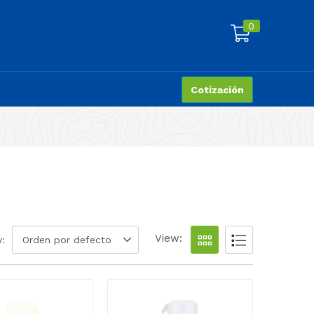
0
Cotización
View:
y:
Orden por defecto