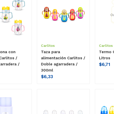
O
Carlitos
Carlitos
rona con
Taza para
Termo C
Carlitos /
alimentación Carlitos /
Litros
$
6,71
arradera /
Doble agarradera /
300ml
$
6,33