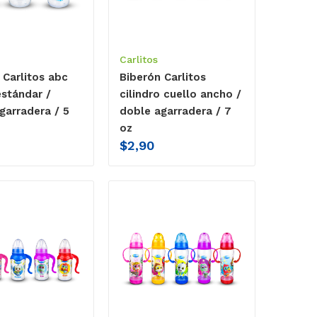
Carlitos
 Carlitos abc
Biberón Carlitos
estándar /
cilindro cuello ancho /
garradera / 5
doble agarradera / 7
oz
$
2,90