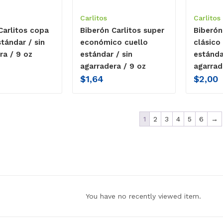
Carlitos
Carlitos
Carlitos copa
Biberón Carlitos super
Biberón
tándar / sin
económico cuello
clásico
ra / 9 oz
estándar / sin
estánda
agarradera / 9 oz
agarrad
$
1,64
$
2,00
1
2
3
4
5
6
→
You have no recently viewed item.