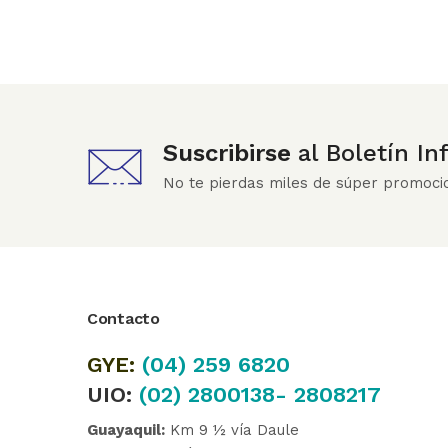
Suscribirse
al Boletín I
No te pierdas miles de súper promoci
Contacto
GYE:
(04)
259 6820
UIO:
(02) 2800138- 2808217
Guayaquil:
Km 9 ½ vía Daule