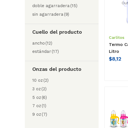
Out
doble agarradera
(15)
sin agarradera
(9)
Cuello del producto
Carlitos
ancho
(12)
Termo Ca
Litro
estándar
(17)
$
8,12
Onzas del producto
10 oz
(2)
3 oz
(2)
5 oz
(6)
7 oz
(1)
9 oz
(7)