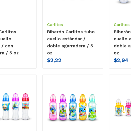
Carlitos
Carlitos
Carlitos
Biberón Carlitos tubo
Biberón
cuello
cuello estándar /
cuello 
 / con
doble agarradera / 5
doble a
ra / 5 oz
oz
oz
$
2,22
$
2,94