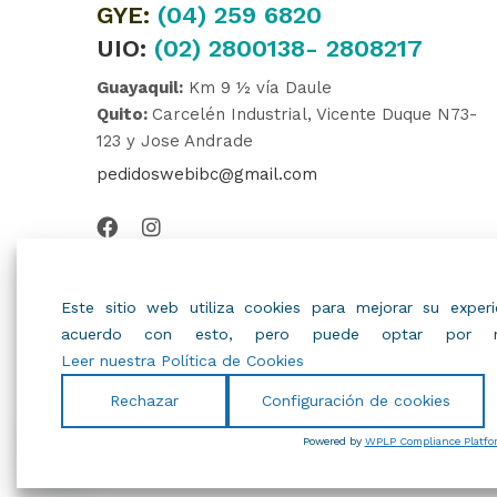
GYE:
(04)
259 6820
UIO:
(02) 2800138- 2808217
Guayaquil:
Km 9 ½ vía Daule
Quito:
Carcelén Industrial, Vicente Duque N73-
123 y Jose Andrade
pedidoswebibc@gmail.com
Este sitio web utiliza cookies para mejorar su expe
acuerdo con esto, pero puede optar por no
Leer nuestra Política de Cookies
Rechazar
Configuración de cookies
© 2022
IBC
.
Todos Los Derechos Reservados.
Powered by
WPLP Compliance Platfo