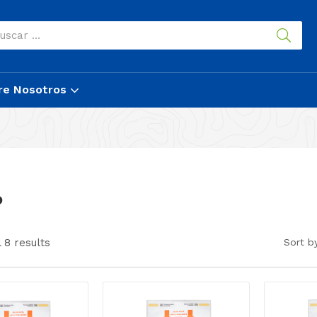
re Nosotros
o
 8 results
Sort b