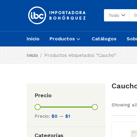
Todo
Inicio
Productos
Catálogos
Sob
Inicio
Productos etiquetados “Caucho”
Cauch
Precio
Showing all
Precio:
$0
—
$1
Categorías