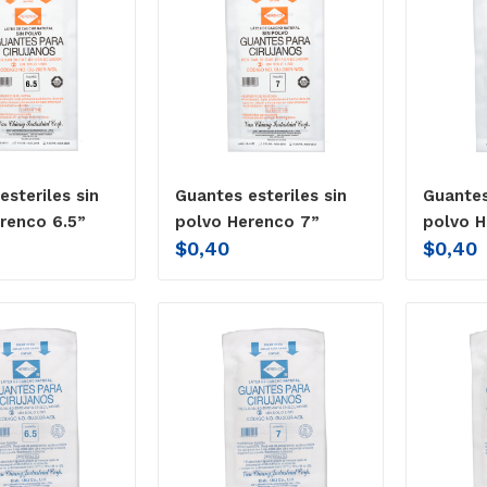
esteriles sin
Guantes esteriles sin
Guantes
renco 6.5”
polvo Herenco 7”
polvo H
$
0,40
$
0,40