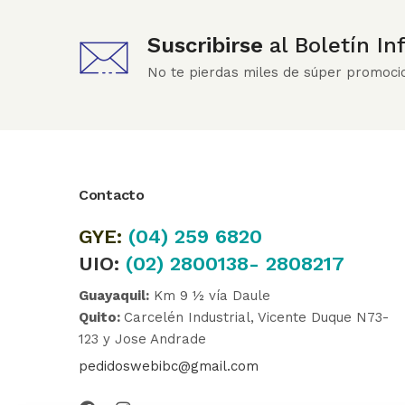
Suscribirse
al Boletín I
No te pierdas miles de súper promoci
Contacto
GYE:
(04)
259 6820
UIO:
(02) 2800138- 2808217
Guayaquil:
Km 9 ½ vía Daule
Quito:
Carcelén Industrial, Vicente Duque N73-
123 y Jose Andrade
pedidoswebibc@gmail.com