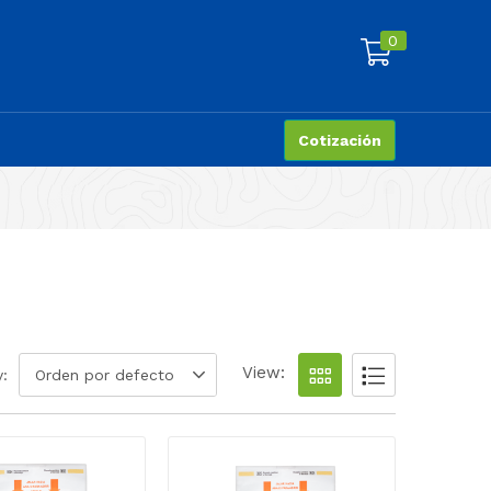
0
Cotización
View:
y:
Orden por defecto