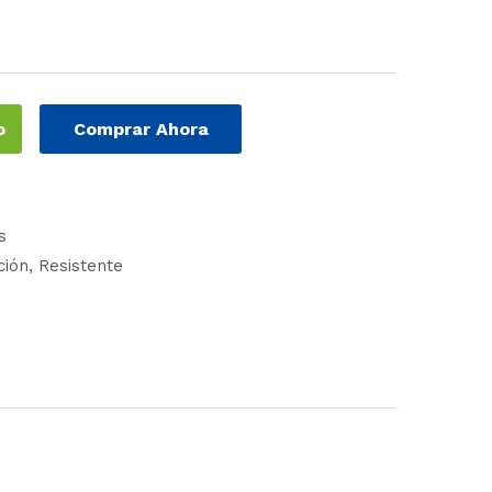
o
Comprar Ahora
s
ción
Resistente