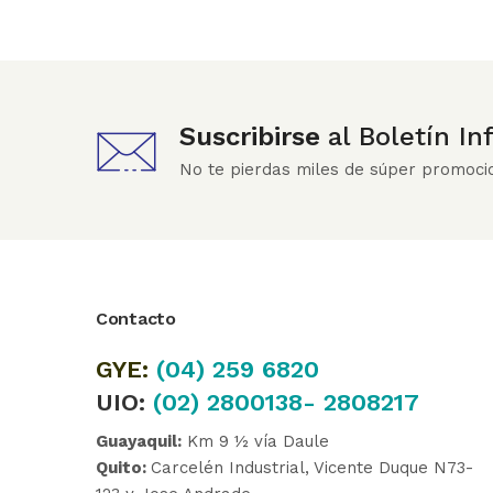
Suscribirse
al Boletín I
No te pierdas miles de súper promoci
Contacto
GYE:
(04)
259 6820
UIO:
(02) 2800138- 2808217
Guayaquil:
Km 9 ½ vía Daule
Quito:
Carcelén Industrial, Vicente Duque N73-