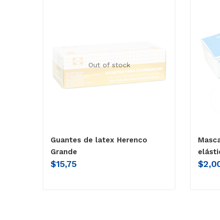
Out of stock
Guantes de latex Herenco
Masca
Grande
elást
$
15,75
$
2,0