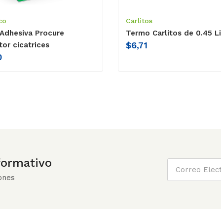
co
Carlitos
 Adhesiva Procure
Termo Carlitos de 0.45 L
$
6,71
tor cicatrices
0
nformativo
ones