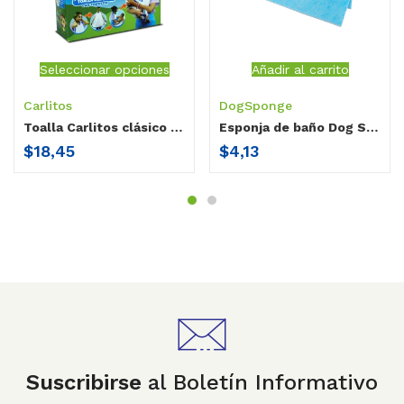
Seleccionar opciones
Añadir al carrito
Carlitos
DogSponge
Toalla Carlitos clásico con capucha delantal
Esponja de baño Dog Sponge c/champu para mascotas x10
$
18,45
$
4,13
Suscribirse
al Boletín Informativo