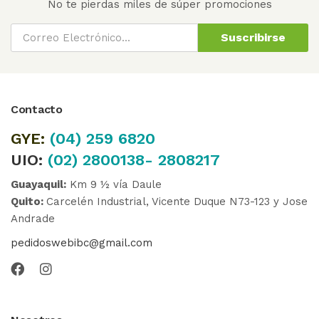
No te pierdas miles de súper promociones
Suscribirse
Contacto
GYE:
(04)
259 6820
UIO:
(02) 2800138- 2808217
Guayaquil:
Km 9 ½ vía Daule
Quito:
Carcelén Industrial, Vicente Duque N73-123 y Jose
Andrade
pedidoswebibc@gmail.com