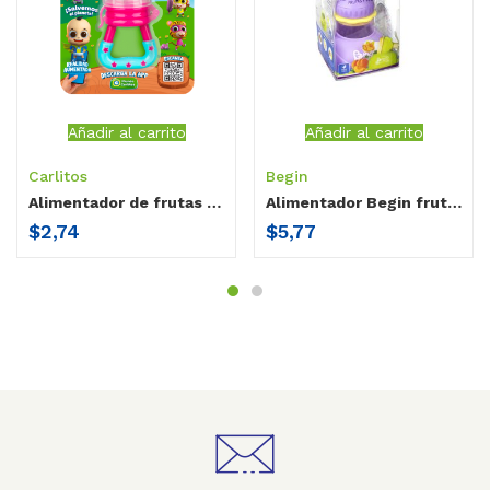
Añadir al carrito
Añadir al carrito
Carlitos
Begin
Alimentador de frutas Carlitos
Alimentador Begin frutas, proteínas y vegetales
$
2,74
$
5,77