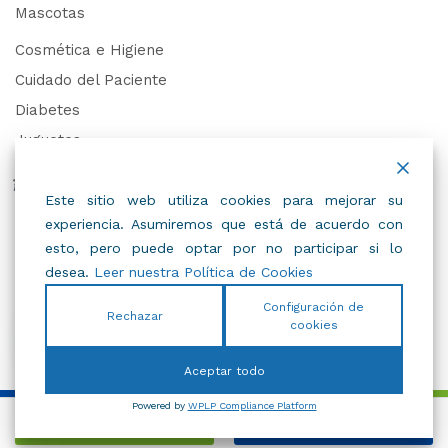
Mascotas
Cosmética e Higiene
Cuidado del Paciente
Diabetes
Juguetes
Derechos de Datos Personales
Este sitio web utiliza cookies para mejorar su
experiencia. Asumiremos que está de acuerdo con
Trabaja con Nosotros
esto, pero puede optar por no participar si lo
desea.
Leer nuestra Política de Cookies
Configuración de
Rechazar
cookies
© 2022
IBC
.
Todos Los Derechos Reservados.
Aceptar todo
Powered by
WPLP Compliance Platform
Añadir al carrito
Comprar Ahora