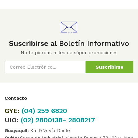
Suscribirse
al Boletín Informativo
No te pierdas miles de súper promociones
Suscribirse
Contacto
GYE:
(04)
259 6820
UIO:
(02) 2800138- 2808217
Guayaquil:
Km 9 ½ vía Daule
Quito:
Carcelén Industrial, Vicente Duque N73-123 y Jose