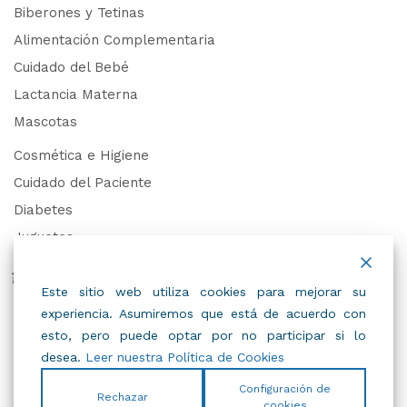
Biberones y Tetinas
Alimentación Complementaria
Cuidado del Bebé
Lactancia Materna
Mascotas
Cosmética e Higiene
Cuidado del Paciente
Diabetes
Juguetes
Derechos de Datos Personales
Este sitio web utiliza cookies para mejorar su
experiencia. Asumiremos que está de acuerdo con
Trabaja con Nosotros
esto, pero puede optar por no participar si lo
desea.
Leer nuestra Política de Cookies
Configuración de
Rechazar
cookies