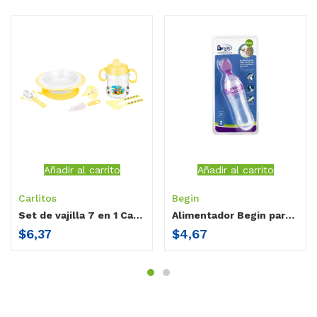
Añadir al carrito
Añadir al carrito
Carlitos
Begin
Set de vajilla 7 en 1 Carlitos
Alimentador Begin para papillas con cuchara squeeze / 3 oz
$
6,37
$
4,67