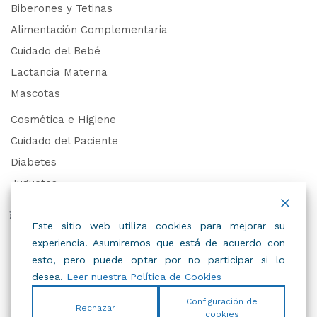
Biberones y Tetinas
Alimentación Complementaria
Cuidado del Bebé
Lactancia Materna
Mascotas
Cosmética e Higiene
Cuidado del Paciente
Diabetes
Juguetes
Derechos de Datos Personales
Este sitio web utiliza cookies para mejorar su
experiencia. Asumiremos que está de acuerdo con
Trabaja con Nosotros
esto, pero puede optar por no participar si lo
desea.
Leer nuestra Política de Cookies
Configuración de
Rechazar
cookies