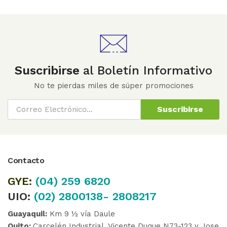
Suscribirse
al Boletín Informativo
No te pierdas miles de súper promociones
Suscribirse
Contacto
GYE:
(04)
259 6820
UIO:
(02) 2800138- 2808217
Guayaquil:
Km 9 ½ vía Daule
Quito:
Carcelén Industrial, Vicente Duque N73-123 y Jose