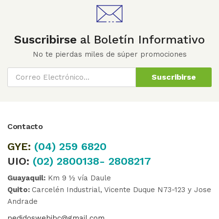
Suscribirse
al Boletín Informativo
No te pierdas miles de súper promociones
Suscribirse
Contacto
GYE:
(04)
259 6820
UIO:
(02) 2800138- 2808217
Guayaquil:
Km 9 ½ vía Daule
Quito:
Carcelén Industrial, Vicente Duque N73-123 y Jose
Andrade
pedidoswebibc@gmail.com