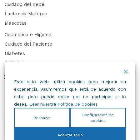
Cuidado del Bebé
Lactancia Materna
Mascotas
Cosmética e Higiene
Cuidado del Paciente
Diabetes
Juguetes
Derechos de Datos Personales
Este sitio web utiliza cookies para mejorar su
experiencia. Asumiremos que está de acuerdo con
Trabaja con Nosotros
esto, pero puede optar por no participar si lo
desea.
Leer nuestra Política de Cookies
Configuración de
Rechazar
cookies
© 2022
IBC
.
Todos Los Derechos Reservados.
Aceptar todo