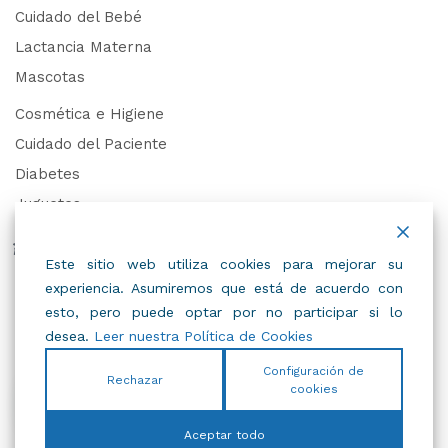
Cuidado del Bebé
Lactancia Materna
Mascotas
Cosmética e Higiene
Cuidado del Paciente
Diabetes
Juguetes
Derechos de Datos Personales
Este sitio web utiliza cookies para mejorar su
experiencia. Asumiremos que está de acuerdo con
Trabaja con Nosotros
esto, pero puede optar por no participar si lo
desea.
Leer nuestra Política de Cookies
Configuración de
Rechazar
cookies
© 2022
IBC
.
Todos Los Derechos Reservados.
Aceptar todo