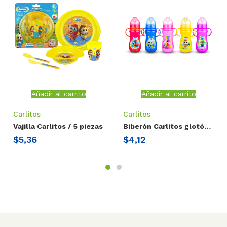
Añadir al carrito
Añadir al carrito
Carlitos
Carlitos
Vajilla Carlitos / 5 piezas
Biberón Carlitos glotón cuello ancho / doble agarradera + 1 tetina cuello ancho / 14 oz
$
5,36
$
4,12