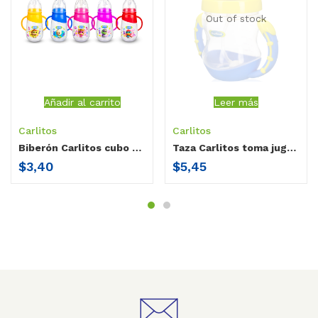
Out of stock
Añadir al carrito
Leer más
Carlitos
Carlitos
Biberón Carlitos cubo cuello ancho / doble agarradera / 10 oz
Taza Carlitos toma jugo 360° / doble agarradera / 240 ml
$
3,40
$
5,45