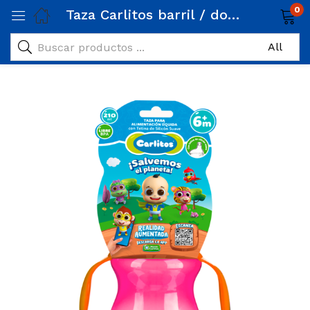
0
Taza Carlitos barril / doble agarradera / 210 ml