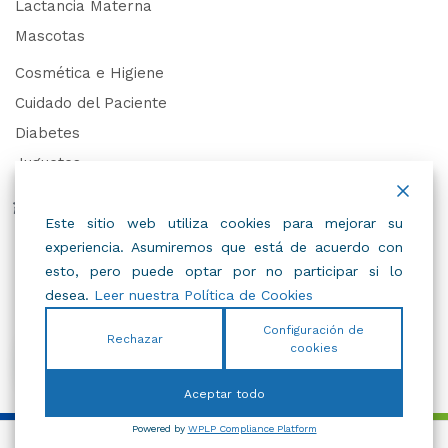
Lactancia Materna
Mascotas
Cosmética e Higiene
Cuidado del Paciente
Diabetes
Juguetes
Derechos de Datos Personales
Este sitio web utiliza cookies para mejorar su
experiencia. Asumiremos que está de acuerdo con
Trabaja con Nosotros
esto, pero puede optar por no participar si lo
desea.
Leer nuestra Política de Cookies
Configuración de
Rechazar
cookies
© 2022
IBC
.
Todos Los Derechos Reservados.
Aceptar todo
Powered by
WPLP Compliance Platform
Añadir al carrito