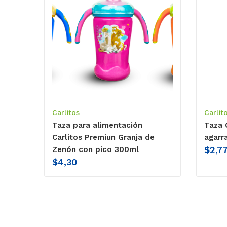
Carlitos
Carlit
Taza para alimentación
Taza C
Carlitos Premiun Granja de
agarr
$
2,7
Zenón con pico 300ml
$
4,30