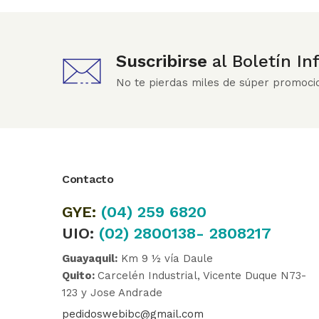
Suscribirse
al Boletín I
No te pierdas miles de súper promoci
Contacto
GYE:
(04)
259 6820
UIO:
(02) 2800138- 2808217
Guayaquil:
Km 9 ½ vía Daule
Quito:
Carcelén Industrial, Vicente Duque N73-
123 y Jose Andrade
pedidoswebibc@gmail.com