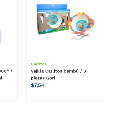
Carlitos
360° /
Vajilla Carlitos bambú / 3
l
piezas Gori
$
7,54