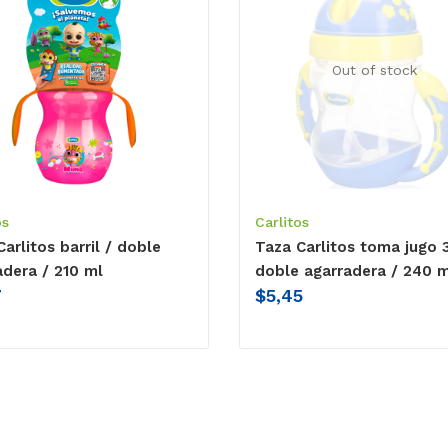
Out of stock
os
Carlitos
arlitos barril / doble
Taza Carlitos toma jugo 
adera / 210 ml
doble agarradera / 240 m
7
$
5,45