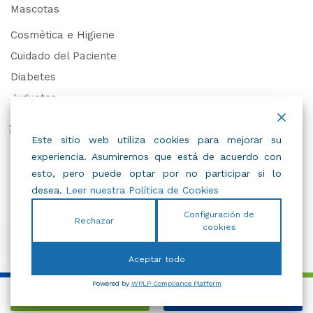
Mascotas
Cosmética e Higiene
Cuidado del Paciente
Diabetes
Juguetes
Derechos de Datos Personales
Este sitio web utiliza cookies para mejorar su
experiencia. Asumiremos que está de acuerdo con
Trabaja con Nosotros
esto, pero puede optar por no participar si lo
desea.
Leer nuestra Política de Cookies
Configuración de
Rechazar
cookies
© 2022
IBC
.
Todos Los Derechos Reservados.
Aceptar todo
Powered by
WPLP Compliance Platform
Añadir al carrito
Comprar Ahora