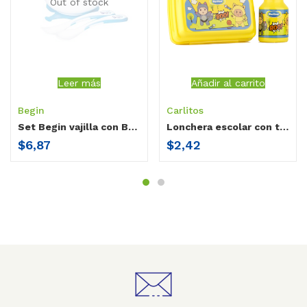
Out of stock
Leer más
Añadir al carrito
Begin
Carlitos
Set Begin vajilla con Base Antiderrame
Lonchera escolar con tomatodo Carlitos
$
6,87
$
2,42