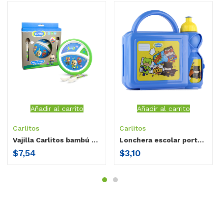
Añadir al carrito
Añadir al carrito
Carlitos
Carlitos
Vajilla Carlitos bambú / 3 piezas Carlitos
Lonchera escolar porta tomatodo Carlitos
$
7,54
$
3,10