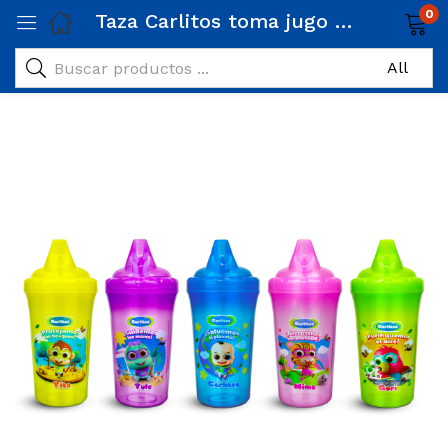
0
Taza Carlitos toma jugo con válvula antiderrame / sin agarradera / 270 ml