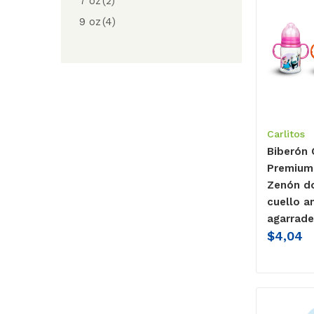
7 oz
(2)
9 oz
(4)
Carlitos
Biberón 
Premium 
Zenón do
cuello a
agarrade
$
4,04