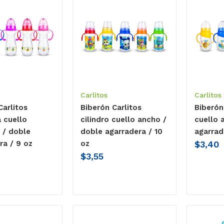
Carlitos
Carlitos
Carlitos
Biberón Carlitos
Biberón
 cuello
cilindro cuello ancho /
cuello 
 / doble
doble agarradera / 10
agarrad
$
3,40
ra / 9 oz
oz
$
3,55