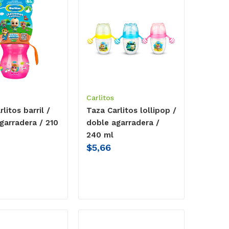
Carlitos
litos barril /
Taza Carlitos lollipop /
garradera / 210
doble agarradera /
240 ml
$
5,66