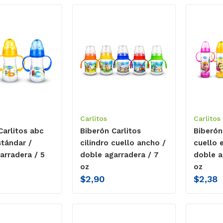
Carlitos
Carlitos
Carlitos abc
Biberón Carlitos
Biberón
stándar /
cilindro cuello ancho /
cuello 
arradera / 5
doble agarradera / 7
doble a
oz
oz
$
2,90
$
2,38