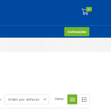
0
Cotización
View:
y:
Orden por defecto