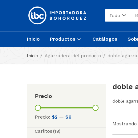
Todo
Inicio
Productos
Catálogos
Sob
Inicio
Agarradera del producto
doble agarra
doble 
Precio
doble agarr
Precio:
$2
—
$6
Mostrando 
Carlitos
(19)