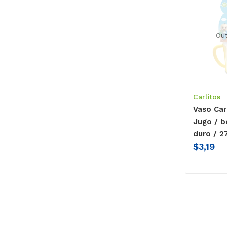
Out
Carlitos
Vaso Car
Jugo / b
duro / 2
$
3,19