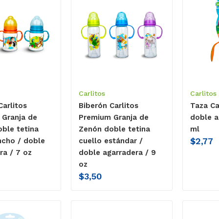
Carlitos
Carlitos
Carlitos
Biberón Carlitos
Taza Car
Granja de
Premium Granja de
doble a
ble tetina
Zenón doble tetina
ml
$
2,77
ncho / doble
cuello estándar /
ra / 7 oz
doble agarradera / 9
oz
$
3,50