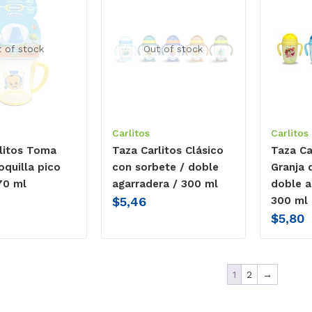
 of stock
Out of stock
Carlitos
Carlitos
litos Toma
Taza Carlitos Clásico
Taza Ca
oquilla pico
con sorbete / doble
Granja 
70 ml
agarradera / 300 ml
doble a
$
5,46
300 ml
$
5,80
1
2
→