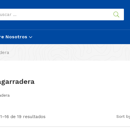
re Nosotros
dera
agarradera
adera
1–16 de 19 resultados
Sort b