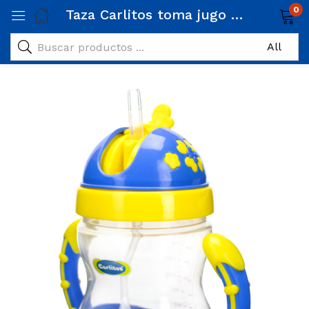
0
Taza Carlitos toma jugo 360° / doble agarradera / 240 ml