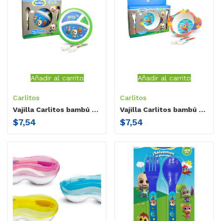
Añadir al carrito
Añadir al carrito
Carlitos
Carlitos
Vajilla Carlitos bambú / 3 piezas Carlitos
Vajilla Carlitos bambú / 3 piezas Gori
$
7,54
$
7,54