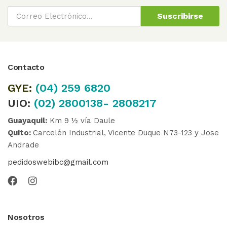
Suscribirse
Contacto
GYE:
(04)
259 6820
UIO:
(02) 2800138- 2808217
Guayaquil:
Km 9 ½ vía Daule
Quito:
Carcelén Industrial, Vicente Duque N73-123 y Jose
Andrade
pedidoswebibc@gmail.com
Nosotros