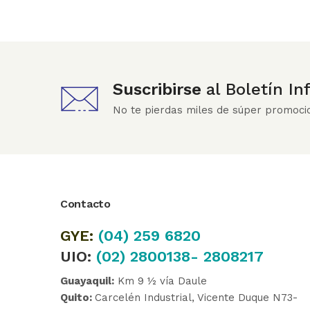
Suscribirse
al Boletín I
No te pierdas miles de súper promoci
Contacto
GYE:
(04)
259 6820
UIO:
(02) 2800138- 2808217
Guayaquil:
Km 9 ½ vía Daule
Quito:
Carcelén Industrial, Vicente Duque N73-