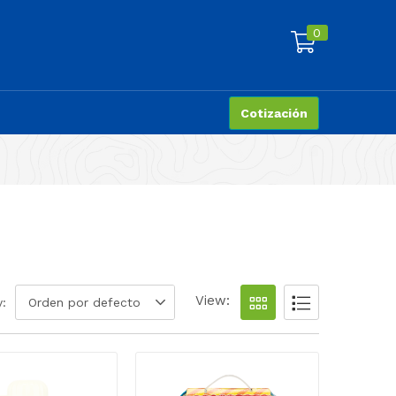
0
Cotización
View:
y:
Orden por defecto