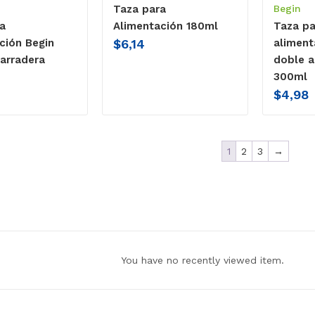
Taza para
Begin
a
Alimentación 180ml
Taza pa
$
6,14
ción Begin
aliment
arradera
doble a
300ml
$
4,98
1
2
3
→
You have no recently viewed item.