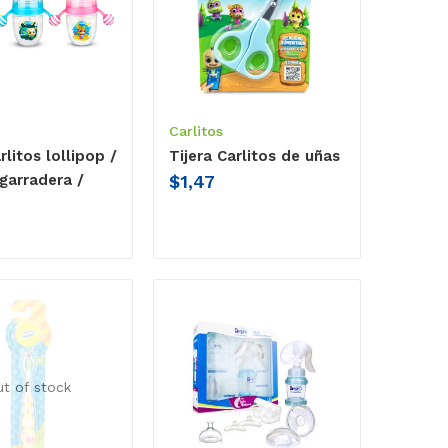
Carlitos
litos lollipop /
Tijera Carlitos de uñas
$
1,47
garradera /
ut of stock