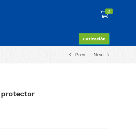
0
Cotización
Prev
Next
 protector