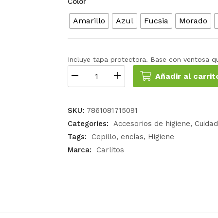
Color
Amarillo
Azul
Fucsia
Morado
Incluye tapa protectora. Base con ventosa que
Añadir al carrit
SKU:
7861081715091
Categories:
Accesorios de higiene
Cuidad
Tags:
Cepillo
encías
Higiene
Marca:
Carlitos