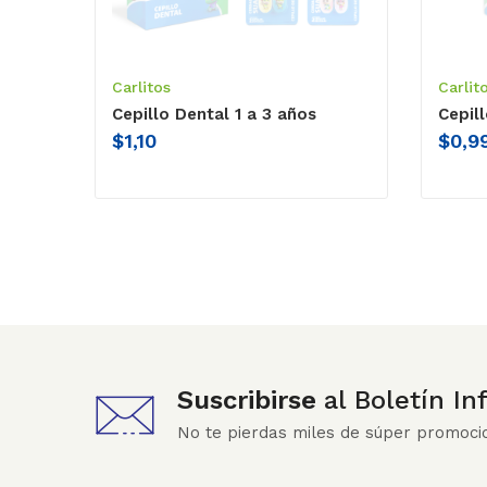
Carlitos
Carlit
Cepillo Dental 1 a 3 años
Cepil
$
1,10
$
0,9
Suscribirse
al Boletín I
No te pierdas miles de súper promoci