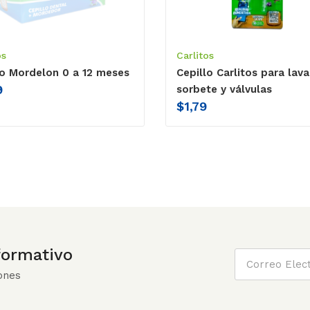
os
Carlitos
lo Mordelon 0 a 12 meses
Cepillo Carlitos para lava
9
sorbete y válvulas
$
1,79
nformativo
ones