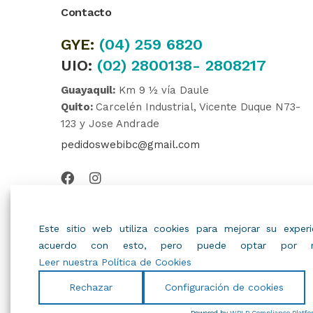
Contacto
GYE:
(04)
259 6820
UIO:
(02) 2800138- 2808217
Guayaquil:
Km 9 ½ vía Daule
Quito:
Carcelén Industrial, Vicente Duque N73-
123 y Jose Andrade
pedidoswebibc@gmail.com
Este sitio web utiliza cookies para mejorar su expe
acuerdo con esto, pero puede optar por no
Leer nuestra Política de Cookies
Rechazar
Configuración de cookies
© 2022
IBC
.
Todos Los Derechos Reservados.
Powered by
WPLP Compliance Platfo