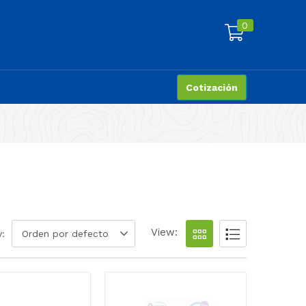
0
Cotización
View:
y:
Orden por defecto