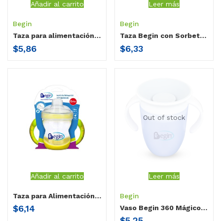
Añadir al carrito
Leer más
Begin
Begin
Taza para alimentación Begin doble agarradera 150ml
Taza Begin con Sorbete 300ml
$
5,86
$
6,33
Out of stock
Añadir al carrito
Leer más
Taza para Alimentación 180ml
Begin
$
6,14
Vaso Begin 360 Mágico 210ml
$
5,25