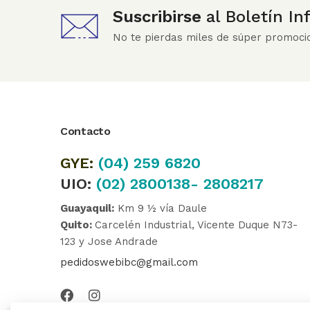
Suscribirse
al Boletín I
No te pierdas miles de súper promoci
Contacto
GYE:
(04)
259 6820
UIO:
(02) 2800138- 2808217
Guayaquil:
Km 9 ½ vía Daule
Quito:
Carcelén Industrial, Vicente Duque N73-
123 y Jose Andrade
pedidoswebibc@gmail.com