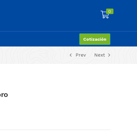
0
Cotización
Prev
Next
oro