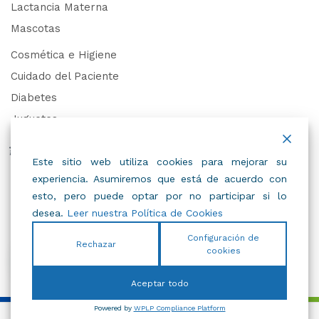
Lactancia Materna
Mascotas
Cosmética e Higiene
Cuidado del Paciente
Diabetes
Juguetes
Derechos de Datos Personales
Este sitio web utiliza cookies para mejorar su
experiencia. Asumiremos que está de acuerdo con
Trabaja con Nosotros
esto, pero puede optar por no participar si lo
desea.
Leer nuestra Política de Cookies
Configuración de
Rechazar
cookies
© 2022
IBC
.
Todos Los Derechos Reservados.
Aceptar todo
Powered by
WPLP Compliance Platform