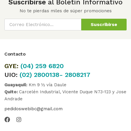
Suscribirse
al Boletín Informativo
No te pierdas miles de súper promociones
Suscribirse
Contacto
GYE:
(04)
259 6820
UIO:
(02) 2800138- 2808217
Guayaquil:
Km 9 ½ vía Daule
Quito:
Carcelén Industrial, Vicente Duque N73-123 y Jose
Andrade
pedidoswebibc@gmail.com