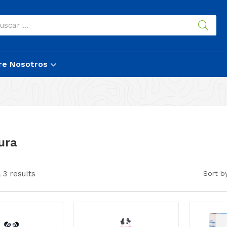
re Nosotros
ura
 3 results
Sort b