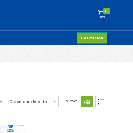
0
Cotización
View:
y:
Orden por defecto