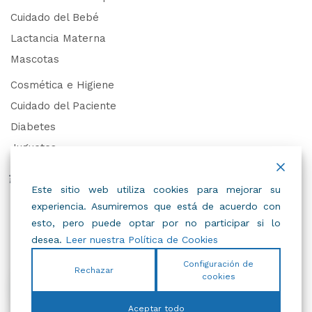
Cuidado del Bebé
Lactancia Materna
Mascotas
Cosmética e Higiene
Cuidado del Paciente
Diabetes
Juguetes
Derechos de Datos Personales
Este sitio web utiliza cookies para mejorar su
experiencia. Asumiremos que está de acuerdo con
Trabaja con Nosotros
esto, pero puede optar por no participar si lo
desea.
Leer nuestra Política de Cookies
Configuración de
Rechazar
cookies
© 2022
IBC
.
Todos Los Derechos Reservados.
Aceptar todo