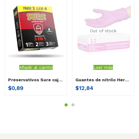
Out of stock
Añadir al carrito
Leer más
Preservativos Sure caja x 4 unidades
Guantes de nitrilo Herenco rosado pequeño
$
0,89
$
12,84