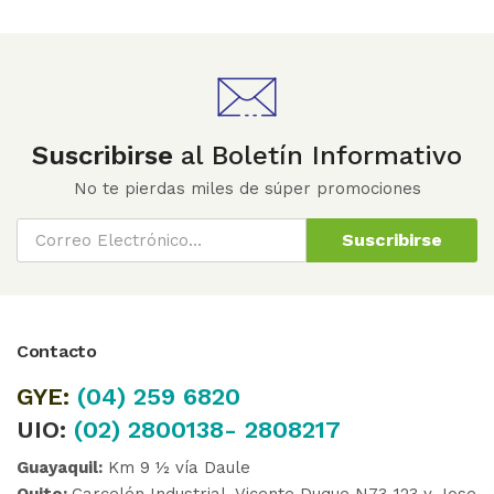
Suscribirse
al Boletín Informativo
No te pierdas miles de súper promociones
Suscribirse
Contacto
GYE:
(04)
259 6820
UIO:
(02) 2800138- 2808217
Guayaquil:
Km 9 ½ vía Daule
Quito:
Carcelén Industrial, Vicente Duque N73-123 y Jose