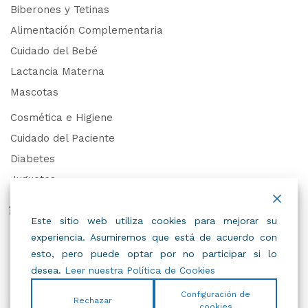
Biberones y Tetinas
Alimentación Complementaria
Cuidado del Bebé
Lactancia Materna
Mascotas
Cosmética e Higiene
Cuidado del Paciente
Diabetes
Juguetes
Derechos de Datos Personales
Este sitio web utiliza cookies para mejorar su
experiencia. Asumiremos que está de acuerdo con
Trabaja con Nosotros
esto, pero puede optar por no participar si lo
desea.
Leer nuestra Política de Cookies
Configuración de
Rechazar
cookies