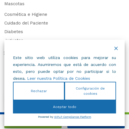
Mascotas
Cosmética e Higiene
Cuidado del Paciente
Diabetes
Juguetes
Derechos de Datos Personales
Este sitio web utiliza cookies para mejorar su
experiencia. Asumiremos que está de acuerdo con
Trabaja con Nosotros
esto, pero puede optar por no participar si lo
desea.
Leer nuestra Política de Cookies
Configuración de
Rechazar
cookies
© 2022
IBC
.
Todos Los Derechos Reservados.
Aceptar todo
Powered by
WPLP Compliance Platform
Añadir al carrito
Comprar Ahora