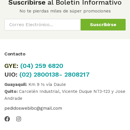
Suscribirse
al Boletín Informativo
No te pierdas miles de súper promociones
Suscribirse
Contacto
GYE:
(04)
259 6820
UIO:
(02) 2800138- 2808217
Guayaquil:
Km 9 ½ vía Daule
Quito:
Carcelén Industrial, Vicente Duque N73-123 y Jose
Andrade
pedidoswebibc@gmail.com