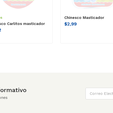
os
Chinesco Masticador
$
2,99
sco Carlitos masticador
2
nformativo
ones