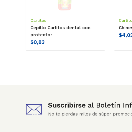
Carlitos
Carlit
Cepillo Carlitos dental con
Chine
$
4,0
protector
$
0,83
Suscribirse
al Boletín I
No te pierdas miles de súper promoci