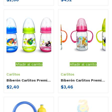
Añadir al carrito
Añadir al carrito
Carlitos
Carlitos
Biberón Carlitos Premium Granja de Zenón recién nacido cuello estándar / sin agarradera / 3 oz
Biberón Carlitos Premium Granja de Zenón doble tetina cuello estándar / doble agarradera / 5 oz
$
2,40
$
3,46