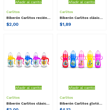
Añadir al carrito
Añadir al carrito
Carlitos
Carlitos
Biberón Carlitos recién nacido cuello estándar / sin agarradera / 3 oz
Biberón Carlitos clásico cuello estándar / con agarradera / 5 oz
$
2,00
$
1,89
Añadir al carrito
Añadir al carrito
Carlitos
Carlitos
Biberón Carlitos clásico cuello estándar / con agarradera / 9 oz
Biberón Carlitos glotón cuello ancho / doble agarradera + 1 tetina cuello ancho / 14 oz
$
2,00
$
4,12