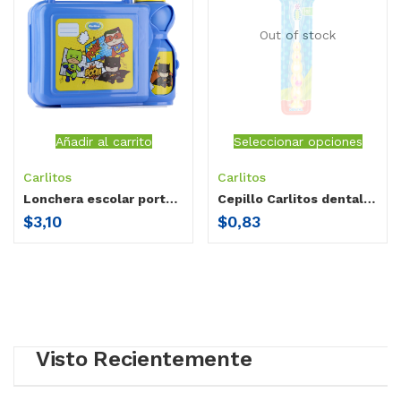
Out of stock
Añadir al carrito
Seleccionar opciones
Carlitos
Carlitos
Lonchera escolar porta tomatodo Carlitos
Cepillo Carlitos dental con protector
$
3,10
$
0,83
Visto Recientemente