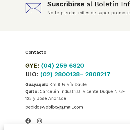
Suscribirse
al Boletín I
No te pierdas miles de súper promoci
Contacto
GYE:
(04)
259 6820
UIO:
(02) 2800138- 2808217
Guayaquil:
Km 9 ½ vía Daule
Quito:
Carcelén Industrial, Vicente Duque N73-
123 y Jose Andrade
pedidoswebibc@gmail.com