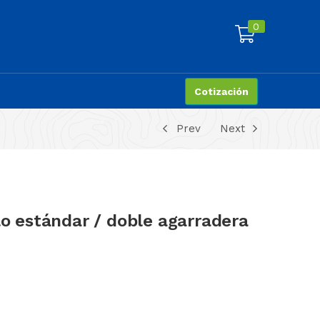
0
Cotización
Prev
Next
lo estándar / doble agarradera