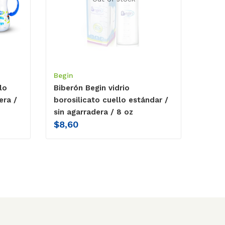
Begin
lo
Biberón Begin vidrio
era /
borosilicato cuello estándar /
sin agarradera / 8 oz
$
8,60