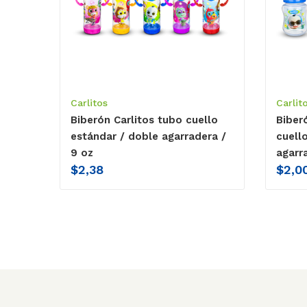
Carlitos
Carlit
Biberón Carlitos tubo cuello
Biber
estándar / doble agarradera /
cuello
9 oz
agarr
$
2,38
$
2,0