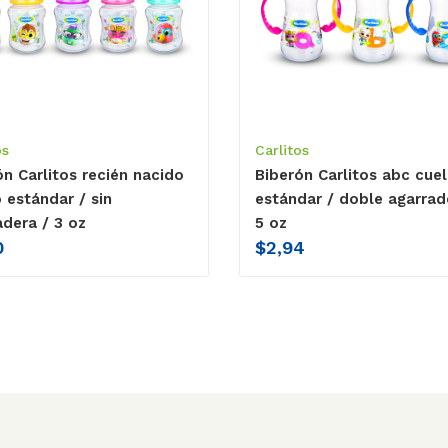
os
Carlitos
ón Carlitos recién nacido
Biberón Carlitos abc cuel
 estándar / sin
estándar / doble agarrad
adera / 3 oz
5 oz
0
$
2,94