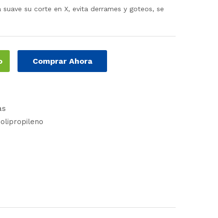
a suave su corte en X, evita derrames y goteos, se
o
Comprar Ahora
as
olipropileno