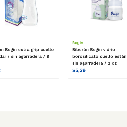
Begin
ón Begin extra grip cuello
Biberón Begin vidrio
dar / sin agarradera / 9
borosilicato cuello están
sin agarradera / 2 oz
2
$
5,39