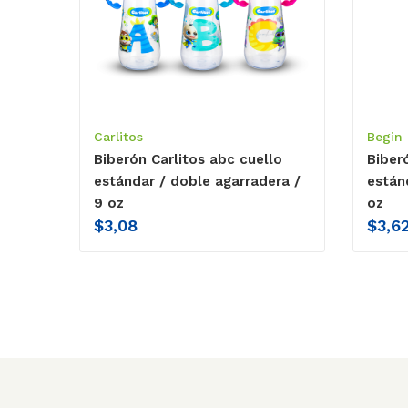
Carlitos
Begin
Biberón Carlitos abc cuello
Biber
estándar / doble agarradera /
están
9 oz
oz
$
3,08
$
3,6