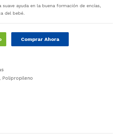
ra suave ayuda en la buena formación de encías,
ca del bebé.
o
Comprar Ahora
as
Polipropileno