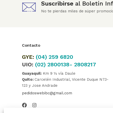
Suscribirse
al Boletín I
No te pierdas miles de súper promoci
Contacto
GYE:
(04)
259 6820
UIO:
(02) 2800138- 2808217
Guayaquil:
Km 9 ½ vía Daule
Quito:
Carcelén Industrial, Vicente Duque N73-
123 y Jose Andrade
pedidoswebibc@gmail.com