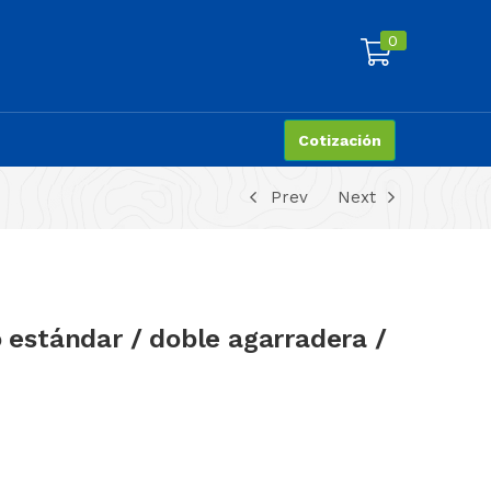
0
Cotización
Prev
Next
o estándar / doble agarradera /