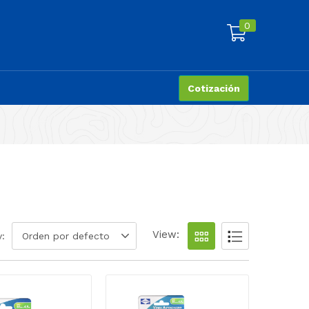
0
Cotización
View:
y:
Orden por defecto