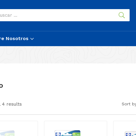
re Nosotros
o
 4 results
Sort b