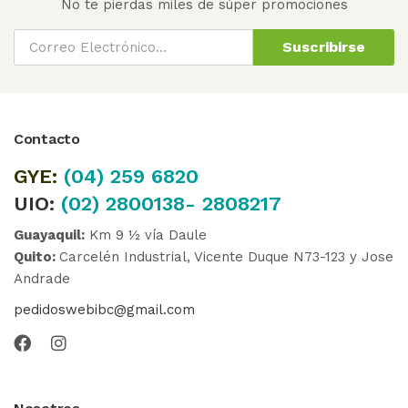
No te pierdas miles de súper promociones
Suscribirse
Contacto
GYE:
(04)
259 6820
UIO:
(02) 2800138- 2808217
Guayaquil:
Km 9 ½ vía Daule
Quito:
Carcelén Industrial, Vicente Duque N73-123 y Jose
Andrade
pedidoswebibc@gmail.com