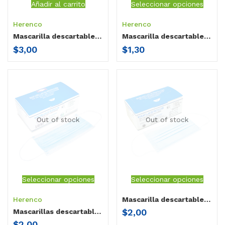
Añadir al carrito
Seleccionar opciones
Herenco
Herenco
Mascarilla descartable Herenco para adulto con tiras
Mascarilla descartable con elástico para niños 2-6 años
$
3,00
$
1,30
Out of stock
Out of stock
Seleccionar opciones
Seleccionar opciones
Herenco
Mascarilla descartable con elástico Herenco para adulto
$
2,00
Mascarillas descartables niños 6 a 12 años
$
2,00