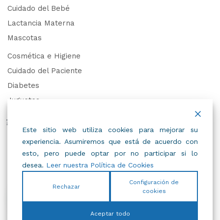
Cuidado del Bebé
Lactancia Materna
Mascotas
Cosmética e Higiene
Cuidado del Paciente
Diabetes
Juguetes
Derechos de Datos Personales
Este sitio web utiliza cookies para mejorar su
experiencia. Asumiremos que está de acuerdo con
Trabaja con Nosotros
esto, pero puede optar por no participar si lo
desea.
Leer nuestra Política de Cookies
Configuración de
Rechazar
cookies
© 2022
IBC
.
Todos Los Derechos Reservados.
Aceptar todo