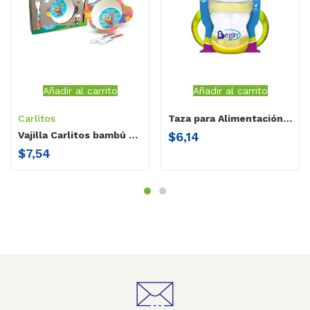
Añadir al carrito
Añadir al carrito
Carlitos
Taza para Alimentación 180ml
$
6,14
Vajilla Carlitos bambú / 3 piezas Gori
$
7,54