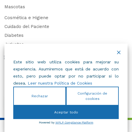
Mascotas
Cosmética e Higiene
Cuidado del Paciente
Diabetes
Juguetes
Derechos de Datos Personales
Este sitio web utiliza cookies para mejorar su
experiencia. Asumiremos que está de acuerdo con
Trabaja con Nosotros
esto, pero puede optar por no participar si lo
desea.
Leer nuestra Política de Cookies
Configuración de
Rechazar
cookies
© 2022
IBC
.
Todos Los Derechos Reservados.
Aceptar todo
Powered by
WPLP Compliance Platform
Añadir al carrito
Comprar Ahora