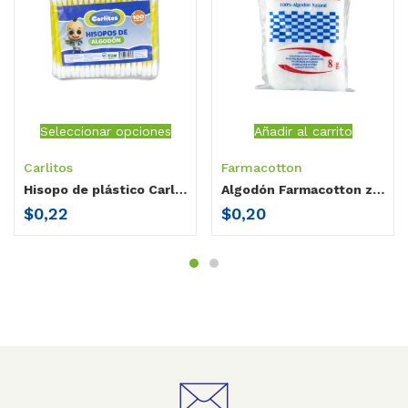
Seleccionar opciones
Añadir al carrito
Carlitos
Farmacotton
Hisopo de plástico Carlitos funda 3” 100 unidades
Algodón Farmacotton zig zag 8 gr
$
0,22
$
0,20