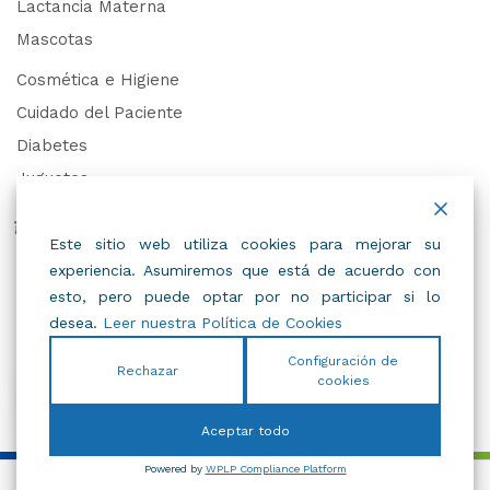
Lactancia Materna
Mascotas
Cosmética e Higiene
Cuidado del Paciente
Diabetes
Juguetes
Derechos de Datos Personales
Este sitio web utiliza cookies para mejorar su
experiencia. Asumiremos que está de acuerdo con
Trabaja con Nosotros
esto, pero puede optar por no participar si lo
desea.
Leer nuestra Política de Cookies
Configuración de
Rechazar
cookies
© 2022
IBC
.
Todos Los Derechos Reservados.
Aceptar todo
Powered by
WPLP Compliance Platform
Añadir al carrito