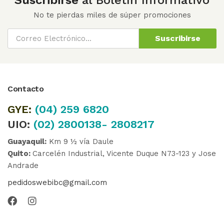
No te pierdas miles de súper promociones
Suscribirse
Contacto
GYE:
(04)
259 6820
UIO:
(02) 2800138- 2808217
Guayaquil:
Km 9 ½ vía Daule
Quito:
Carcelén Industrial, Vicente Duque N73-123 y Jose
Andrade
pedidoswebibc@gmail.com