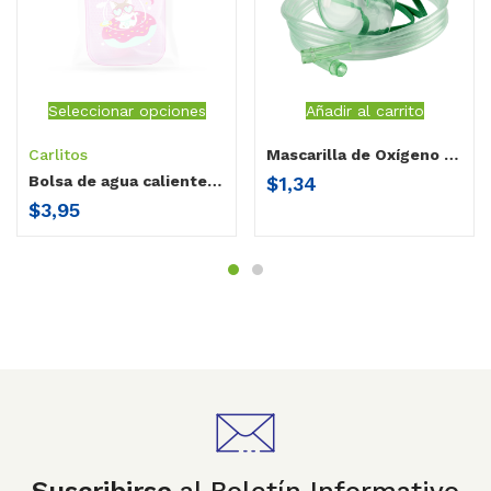
Seleccionar opciones
Añadir al carrito
Carlitos
Mascarilla de Oxígeno Adulto Hospitalario
$
1,34
Bolsa de agua caliente infantil Carlitos
$
3,95
Suscribirse
al Boletín Informativo