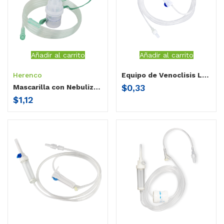
Añadir al carrito
Añadir al carrito
Herenco
Equipo de Venoclisis Luer Lock Fijo
$
0,33
Mascarilla con Nebulizador Pediátrica
$
1,12