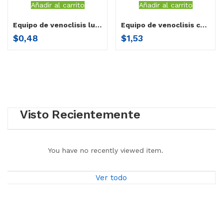
Añadir al carrito
Añadir al carrito
Equipo de venoclisis luer lock activo Herenco
Equipo de venoclisis con regulador de flujo de precision con y site & lour lock Herenco
$
0,48
$
1,53
Visto Recientemente
You have no recently viewed item.
Ver todo