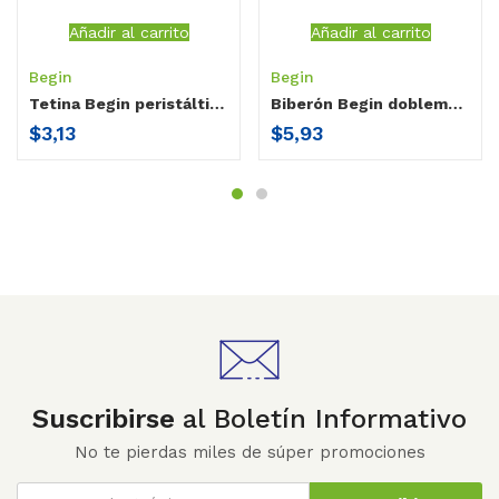
Añadir al carrito
Añadir al carrito
Begin
Begin
Tetina Begin peristáltica cuello ancho / blister x 2
Biberón Begin doblemente anticólico cuello ancho / sin agarradera / 10 oz
$
3,13
$
5,93
Suscribirse
al Boletín Informativo
No te pierdas miles de súper promociones