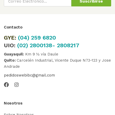
Suscribirse
Contacto
GYE:
(04)
259 6820
UIO:
(02) 2800138- 2808217
Guayaquil:
Km 9 ½ vía Daule
Quito:
Carcelén Industrial, Vicente Duque N73-123 y Jose
Andrade
pedidoswebibc@gmail.com
Nosotros
Sobre Nosotros